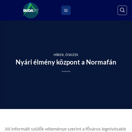
Skip
to
content
HÍREK
,
ÖSSZES
Nyári élmény központ a Normafán
Jól informált szülők véleménye szerint a főváros legnívósabb