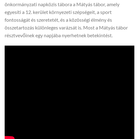
önkormányzati napközis tábora a Mátyás tábor, amely
egyesíti a 12. kerület környezeti szépségeit, a sport
fontosságát és szeretetét, és a közösségi élmény és
összetartozás különleges varázsát is. Most a Mátyás tábor
résztvevőinek egy napjába nyerhetnek betekintést.