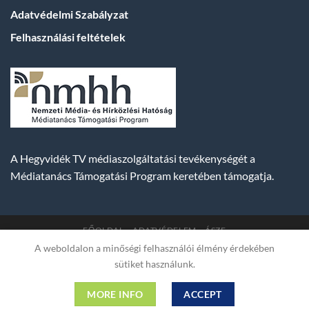
Adatvédelmi Szabályzat
Felhasználási feltételek
A Hegyvidék TV médiaszolgáltatási tevékenységét a
Médiatanács Támogatási Program keretében támogatja.
FŐOLDAL
ADATVÉDELEM
ÁSZF
A weboldalon a minőségi felhasználói élmény érdekében
Copyright 2007-2026 © BUDA TV |
Hegyvidék Média
sütiket használunk.
Műsorszolgáltató Kft. | Budapest, Hungary, XII. Hajnóczy József
utca 2. fszt. | Cg. 01-09-882523 | A weboldal 256 bit SSL COMODO
MORE INFO
ACCEPT
titkosítással védve