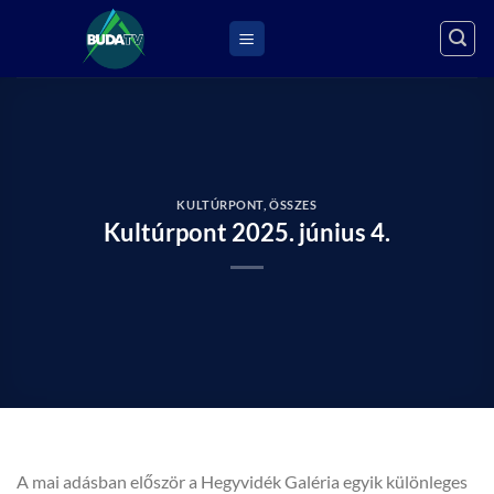
Skip
to
content
KULTÚRPONT
,
ÖSSZES
Kultúrpont 2025. június 4.
A mai adásban először a Hegyvidék Galéria egyik különleges