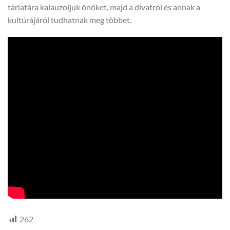
tárlatára kalauzoljuk önöket, majd a divatról és annak a
kultúrájáról tudhatnak meg többet.
262