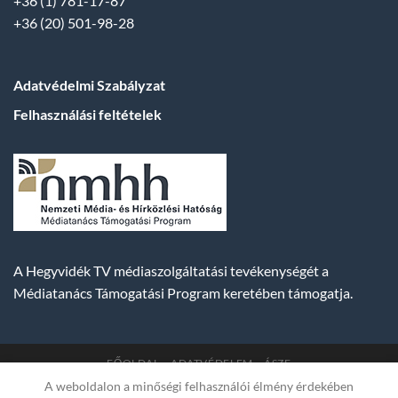
+36 (1) 781-17-87
+36 (20) 501-98-28
Adatvédelmi Szabályzat
Felhasználási feltételek
A Hegyvidék TV médiaszolgáltatási tevékenységét a
Médiatanács Támogatási Program keretében támogatja.
FŐOLDAL
ADATVÉDELEM
ÁSZF
A weboldalon a minőségi felhasználói élmény érdekében
Copyright 2007-2026 © BUDA TV |
Hegyvidék Média