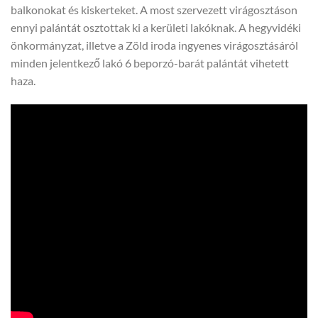
balkonokat és kiskerteket. A most szervezett virágosztáson
ennyi palántát osztottak ki a kerületi lakóknak. A hegyvidéki
önkormányzat, illetve a Zöld iroda ingyenes virágosztásáról
minden jelentkező lakó 6 beporzó-barát palántát vihetett
haza.