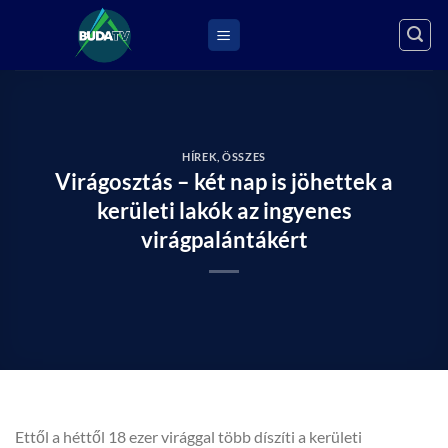
Skip
to
content
HÍREK
,
ÖSSZES
Virágosztás – két nap is jöhettek a
kerületi lakók az ingyenes
virágpalántákért
Ettől a héttől 18 ezer virággal több díszíti a kerületi