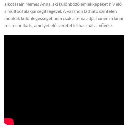
alkotásain Nemes Anna, aki különböző emlékképeket hív elő
a múltból alakjai segítségével. A vásznon látható színtelen
munkák különlegességét nem csak a téma adja, hanem a kínai
tus technika is, amelyet előszeretettel használ a művész.