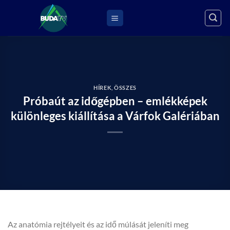
Skip
to
content
HÍREK
,
ÖSSZES
Próbaút az időgépben – emlékképek
különleges kiállítása a Várfok Galériában
Az anatómia rejtélyeit és az idő múlását jeleníti meg