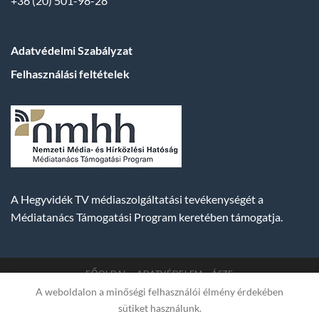
+36 (20) 501-98-28
Adatvédelmi Szabályzat
Felhasználási feltételek
A Hegyvidék TV médiaszolgáltatási tevékenységét a
Médiatanács Támogatási Program keretében támogatja.
FŐOLDAL
ADATVÉDELEM
ÁSZF
A weboldalon a minőségi felhasználói élmény érdekében
Copyright 2007-2026 © BUDA TV |
Hegyvidék Média
sütiket használunk.
Műsorszolgáltató Kft. | Budapest, Hungary, XII. Hajnóczy József