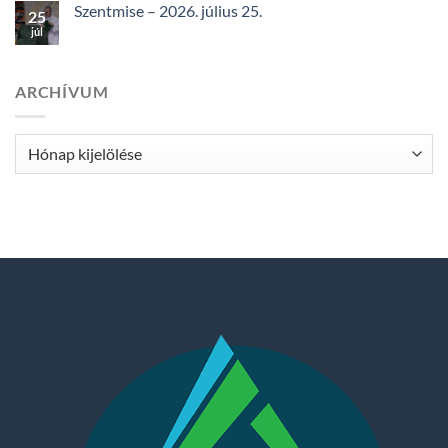
Szentmise – 2026. július 25.
25
júl
ARCHÍVUM
Archívum