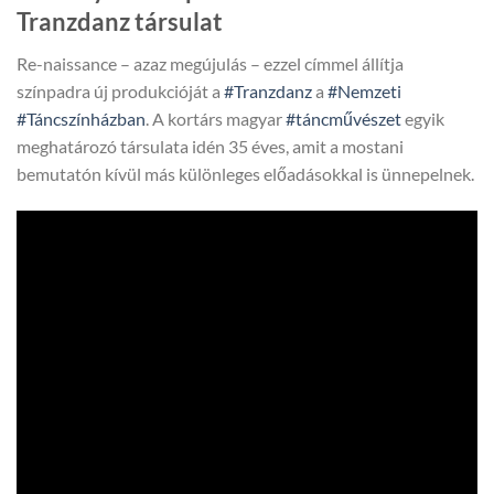
Tranzdanz társulat
Re-naissance – azaz megújulás – ezzel címmel állítja
színpadra új produkcióját a
#Tranzdanz
a
#Nemzeti
#Táncszínházban
. A kortárs magyar
#táncművészet
egyik
meghatározó társulata idén 35 éves, amit a mostani
bemutatón kívül más különleges előadásokkal is ünnepelnek.