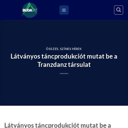
Skip
to
content
ÖSSZES
,
SZÍNES HÍREK
Látványos táncprodukciót mutat be a
Tranzdanz társulat
Látványos táncprodukciót mutat be a