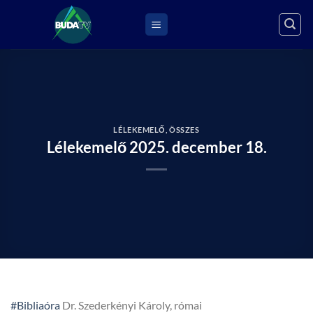
Skip
to
content
LÉLEKEMELŐ
,
ÖSSZES
Lélekemelő 2025. december 18.
#Bibliaóra
Dr. Szederkényi Károly, római