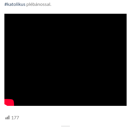
#katolikus
plébánossal.
177