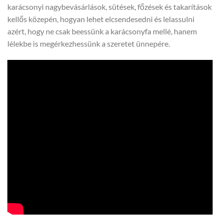
karácsonyi nagybevásárlások, sütések, főzések és takarítások
kellős közepén, hogyan lehet elcsendesedni és lelassulni
azért, hogy ne csak beessünk a karácsonyfa mellé, hanem
lélekbe is megérkezhessünk a szeretet ünnepére.