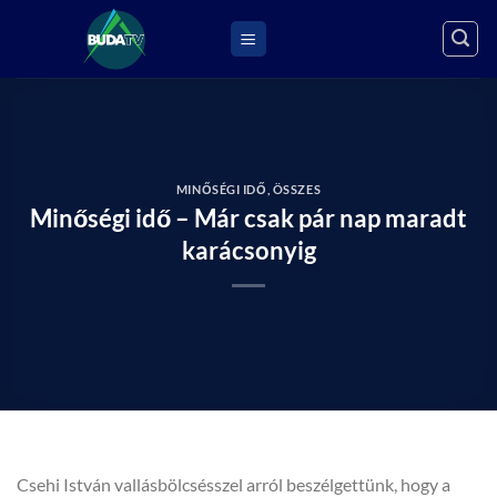
Skip
to
content
MINŐSÉGI IDŐ
,
ÖSSZES
Minőségi idő – Már csak pár nap maradt
karácsonyig
Csehi István vallásbölcsésszel arról beszélgettünk, hogy a