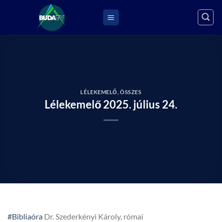
Skip
to
content
LÉLEKEMELŐ
,
ÖSSZES
Lélekemelő 2025. július 24.
#Bibliaóra
Dr. Szederkényi Károly, római