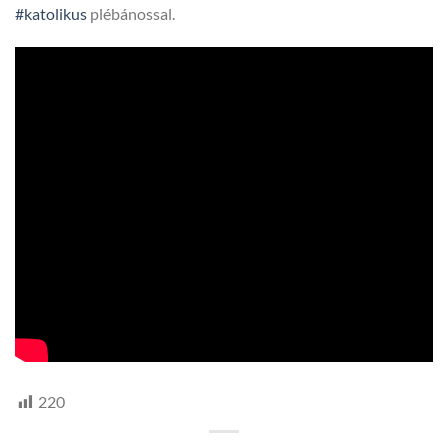
#katolikus
plébánossal.
220