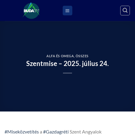
Skip
to
content
ALFA ÉS OMEGA
,
ÖSSZES
Szentmise – 2025. július 24.
#Miseközvetítés
a
#Gazdagréti
Szent Angyalok