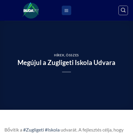
Skip
to
content
HÍREK
,
ÖSSZES
Megújul a Zugligeti Iskola Udvara
Bővítik a
#Zugligeti
#Iskola
udvarát. A fejlesztés célja, hogy