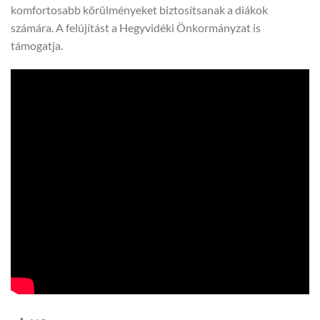
komfortosabb körülményeket biztosítsanak a diákok
számára. A felújítást a Hegyvidéki Önkormányzat is
támogatja.