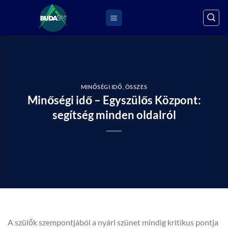
Skip
to
content
MINŐSÉGI IDŐ
,
ÖSSZES
Minőségi idő – Egyszülős Központ:
segítség minden oldalról
A szülők szempontjából a nyári szünet mindig kritikus pontja