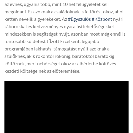
az évnek, ugyanis több, mint 10 hét felügyeletét kell
megoldani. Ez azoknak a családoknak is fejtörést okoz, ahol
ketten nevelik a gyerekeket. Az
#Egyszülős
#Központ
nyári
táborokkal és kedvezményes nyaralási lehetőségekkel
mindezekben is segítséget nyújt, azonban most még ennél is
fontosabb küldetést tűzött ki célként: legújabb
programjában lakhatási támogatást nyújt azoknak a
szülőknek, akik rokontól rokonig, barátoktól barátokig
költöznek, mert nehézséget okoz az albérletbe költözés
kezdeti költségeinek az előteremtése.