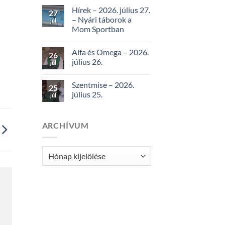
Hírek – 2026. július 27.
27
– Nyári táborok a
júl
Mom Sportban
Alfa és Omega – 2026.
26
július 26.
júl
Szentmise – 2026.
25
július 25.
júl
ARCHÍVUM
Archívum