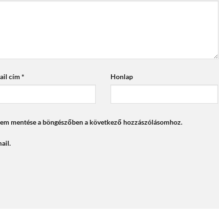
ail cím
*
Honlap
mem mentése a böngészőben a következő hozzászólásomhoz.
ail.