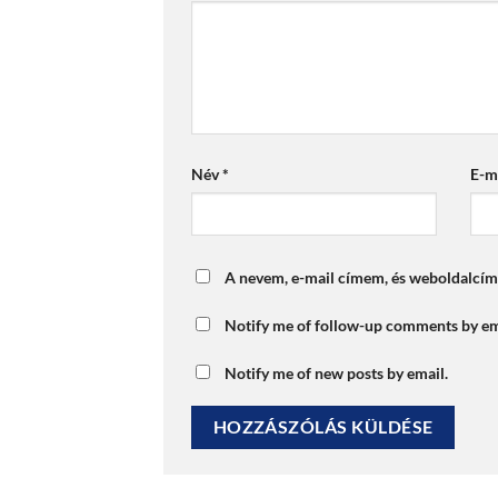
Név
*
E-m
A nevem, e-mail címem, és weboldalcí
Notify me of follow-up comments by em
Notify me of new posts by email.