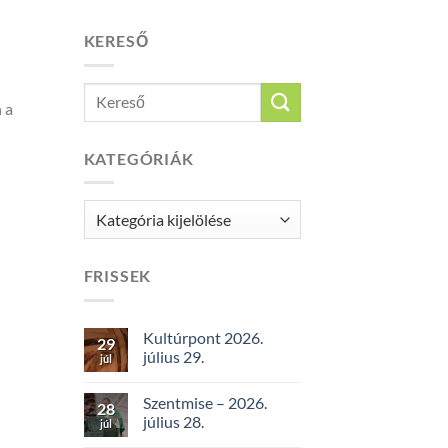
KERESŐ
 a
KATEGÓRIÁK
Kategóriák
FRISSEK
Kultúrpont 2026.
29
július 29.
júl
Szentmise – 2026.
28
július 28.
júl