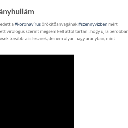
ványhullám
edett a
#koronavírus
örökítőanyagának
#szennyvízben
mért
ett virológus szerint mégsem kell attól tartani, hogy újra berobban
ések továbbra is lesznek, de nem olyan nagy arányban, mint