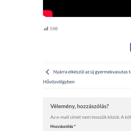
598
Nyárra elkészül az új gyermekvasutas 
Hűvösvölgyben
Vélemény, hozzászólás?
Az e-mail címet nem tesszük közzé.
A kö
Hozzászólás
*