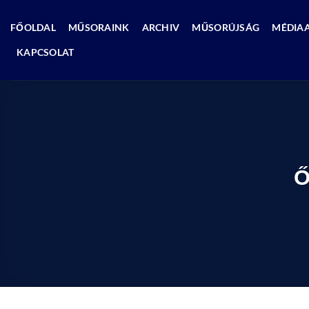
Skip
to
FŐOLDAL
MŰSORAINK
ARCHIV
MŰSORÚJSÁG
MÉDIA
content
KAPCSOLAT
Ő