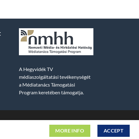
t
A Hegyvidék TV
médiaszolgáltatási tevékenységét
a Médiatanács Támogatási
Program keretében támogatja.
2. fszt. | Cg. 01-09-882523 | A weboldal 256 bit
MORE INFO
ACCEPT