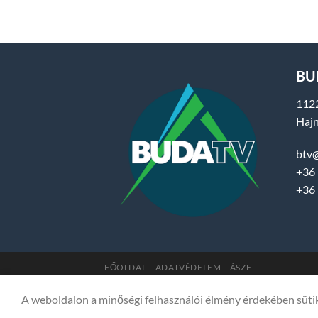
BUD
112
Hajn
btv
+36 
+36 
FŐOLDAL
ADATVÉDELEM
ÁSZF
Copyright 2007-2026 © BUDA TV |
Hegyvidék Mé
A weboldalon a minőségi felhasználói élmény érdekében süti
SSL COMODO titkosítással védve