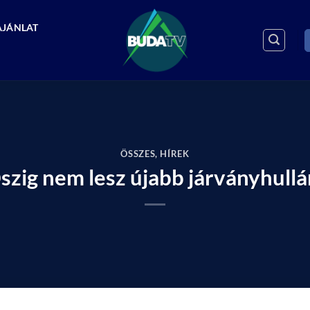
AJÁNLAT
ÖSSZES
,
HÍREK
szig nem lesz újabb járványhull