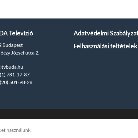
A Televízió
Adatvédelmi Szabályza
2 Budapest
Felhasználási feltételek
óczy József utca 2.
@tvbuda.hu
(1) 781-17-87
(20) 501-98-28
dia Műsorszolgáltató Kft. | Budapest, Hungary, XII. Hajnóczy József utca 
ket használunk.