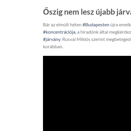
Őszig nem lesz újabb jár
Bár az elmúlt héten
#Budapesten
újra emelk
#koncentrációja
, a híradónk által megkérdez
#járvány
. Rusvai Miklós szerint megbeteged
korábban.