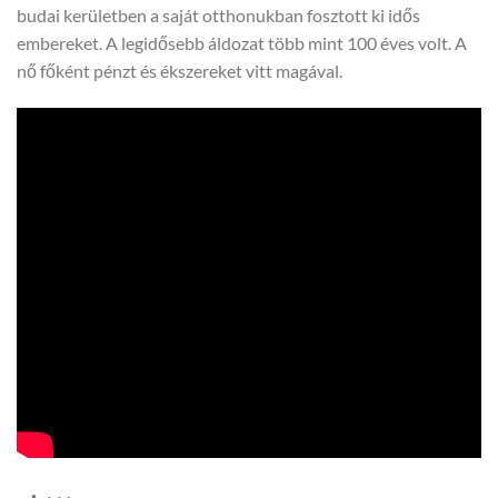
budai kerületben a saját otthonukban fosztott ki idős
embereket. A legidősebb áldozat több mint 100 éves volt. A
nő főként pénzt és ékszereket vitt magával.