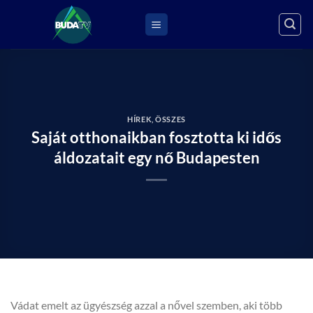
Skip
to
content
HÍREK
,
ÖSSZES
Saját otthonaikban fosztotta ki idős
áldozatait egy nő Budapesten
Vádat emelt az ügyészség azzal a nővel szemben, aki több