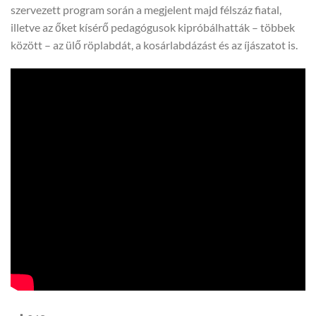
szervezett program során a megjelent majd félszáz fiatal,
illetve az őket kísérő pedagógusok kipróbálhatták – többek
között – az ülő röplabdát, a kosárlabdázást és az íjászatot is.