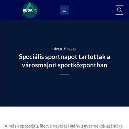
Skip
to
content
HÍREK
,
ÖSSZES
Speciális sportnapot tartottak a
városmajori sportközpontban
A más képességű, illetve nevelési igényű gyermekek számára