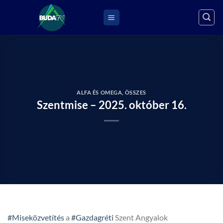
Skip
to
content
ALFA ÉS OMEGA
,
ÖSSZES
Szentmise – 2025. október 16.
#Miseközvetítés
a
#Gazdagréti
Szent Angyalok