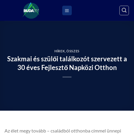
Skip
to
content
HÍREK
,
ÖSSZES
Szakmai és szülői találkozót szervezett a
30 éves Fejlesztő Napközi Otthon
Az élet megy tovább – családból otthonba címmel ünnepi