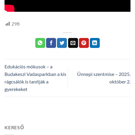
298
Edukációs mókusok – a
Budakeszi Vadasparkban a kis
Ünnepi szentmise – 2025.
rágcsálók is tanítják a
október 2.
gyerekeket
KERESŐ