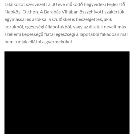
találkozót szervezett a 30 éve működő hegyvidéki Fejlesztő
Napközi Otthon. A Barabás Villában összehívott szakértők
egymással és azokkal a szülőkkel is beszélgettek, akik
korukból, egészségi állapotukból, vagy az általuk nevelt más
szellemi képességű fiatal egészségi állapotából fakadóan már
nem tudják ellátni a gyermeküket.