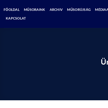
Skip
to
FŐOLDAL
MŰSORAINK
ARCHIV
MŰSORÚJSÁG
MÉDIA
content
KAPCSOLAT
Ün