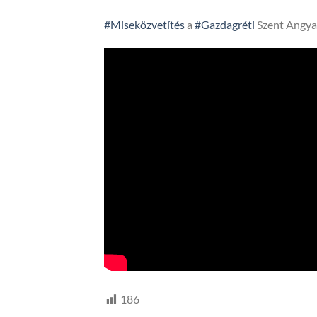
#Miseközvetítés
a
#Gazdagréti
Szent Angya
186