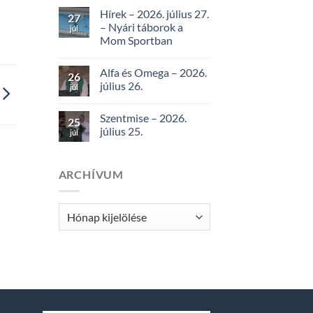
Hírek – 2026. július 27.
27
– Nyári táborok a
júl
Mom Sportban
Alfa és Omega – 2026.
26
július 26.
júl
Szentmise – 2026.
25
július 25.
júl
ARCHÍVUM
Archívum