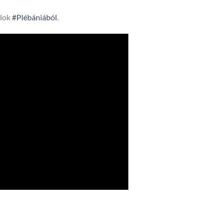
lok
#Plébániából
.