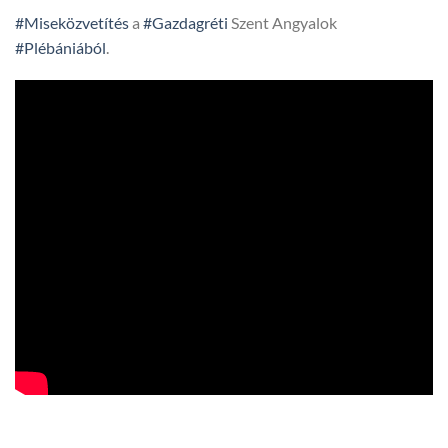
#Miseközvetítés
a
#Gazdagréti
Szent Angyalok
#Plébániából
.
egyvidek