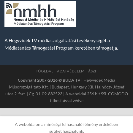
A Hegyvidék TV médiaszolgáltatási tevékenységét a
Médiatanács Támogatási Program keretében támogatja.
FŐOLDAL
ADATVÉDELEM
ÁSZF
Copyright 2007-2026 © BUDA TV |
Hegyvidék Média
Műsorszolgáltató Kft. | Budapest, Hungary, XII. Hajnóczy József
utca 2. fszt. | Cg. 01-09-882523 | A weboldal 256 bit SSL COMODO
titkosítással védve
A weboldalon a minőségi felhasználói élmény érdekében
sütiket használunk.