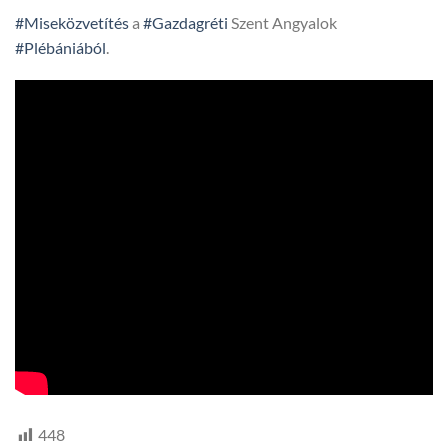
#Miseközvetítés
a
#Gazdagréti
Szent Angyalok
#Plébániából
.
448