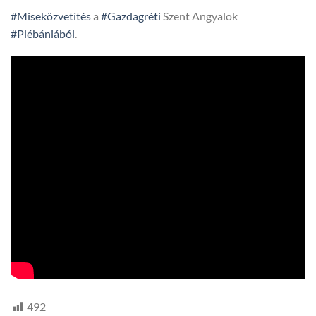
#Miseközvetítés
a
#Gazdagréti
Szent Angyalok
#Plébániából
.
492