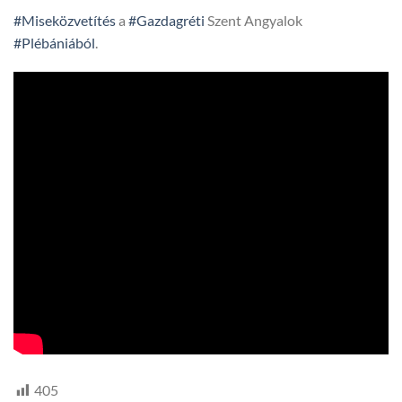
#Miseközvetítés
a
#Gazdagréti
Szent Angyalok
#Plébániából
.
405