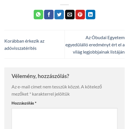
Az Óbudai Egyetem
Korábban érkezik az
egyedülálló eredményt ért el a
adóvisszatérítés
világ legjobbjainak listáján
Vélemény, hozzászólás?
Az e-mail címet nem tesszük közzé.
A kötelező
mezőket
*
karakterrel jelöltük
Hozzászólás
*