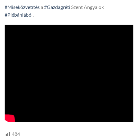
#Miseközvetítés
a
#Gazdagréti
Szent Angyalok
#Plébániából
.
484