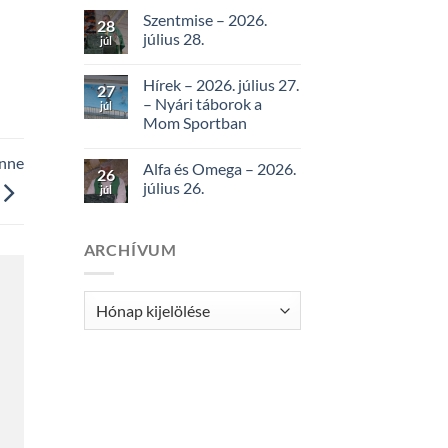
Szentmise – 2026.
28
július 28.
júl
Hírek – 2026. július 27.
27
– Nyári táborok a
júl
Mom Sportban
enne
Alfa és Omega – 2026.
26
július 26.
júl
ARCHÍVUM
Archívum