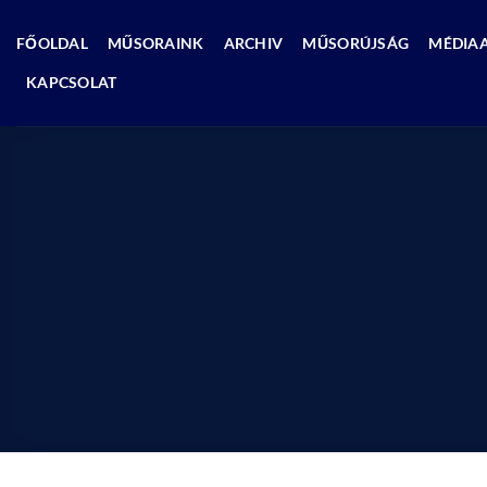
Skip
to
FŐOLDAL
MŰSORAINK
ARCHIV
MŰSORÚJSÁG
MÉDIA
content
KAPCSOLAT