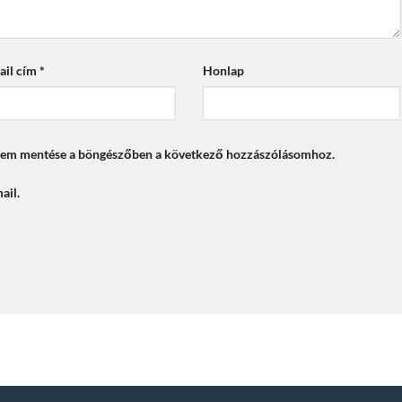
ail cím
*
Honlap
mem mentése a böngészőben a következő hozzászólásomhoz.
ail.