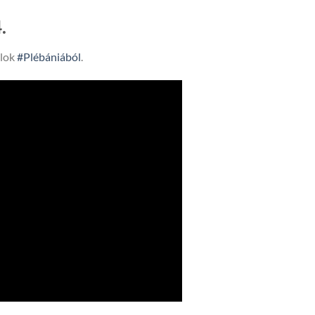
.
lok
#Plébániából
.