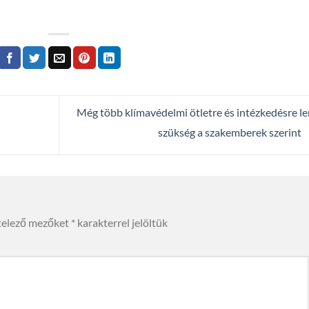
Még több klímavédelmi ötletre és intézkedésre l
szükség a szakemberek szerint
telező mezőket
*
karakterrel jelöltük