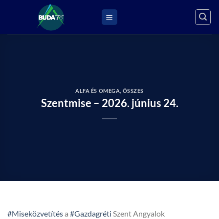
Skip
to
content
ALFA ÉS OMEGA
,
ÖSSZES
Szentmise – 2026. június 24.
#Miseközvetítés
a
#Gazdagréti
Szent Angyalok