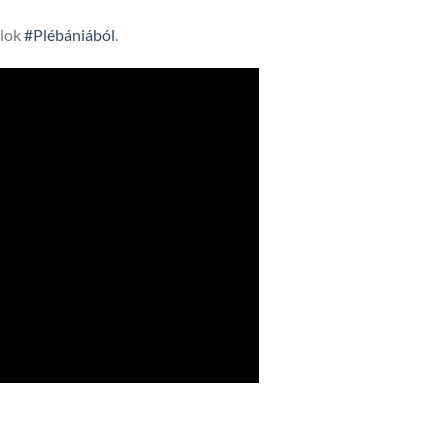
lok
#Plébániából
.