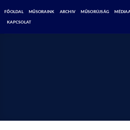
Skip
to
FŐOLDAL
MŰSORAINK
ARCHIV
MŰSORÚJSÁG
MÉDIA
content
KAPCSOLAT