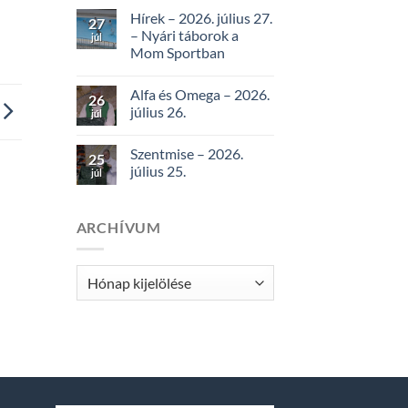
Hírek – 2026. július 27.
27
– Nyári táborok a
júl
Mom Sportban
Alfa és Omega – 2026.
26
július 26.
júl
Szentmise – 2026.
25
július 25.
júl
ARCHÍVUM
Archívum