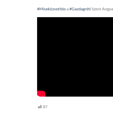
#Miseközvetítés
a
#Gazdagréti
Szent Angya
87