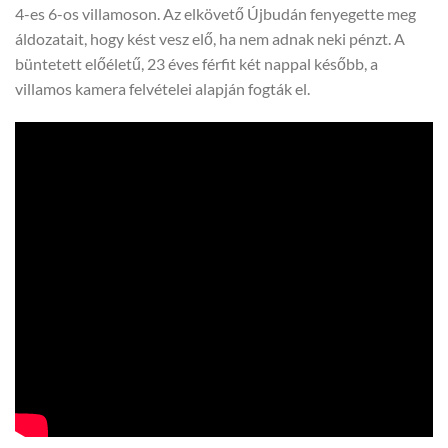
4-es 6-os villamoson. Az elkövető Újbudán fenyegette meg
áldozatait, hogy kést vesz elő, ha nem adnak neki pénzt. A
büntetett előéletű, 23 éves férfit két nappal később, a
villamos kamera felvételei alapján fogták el.