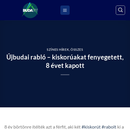
Skip
to
content
SZÍNES HÍREK
,
ÖSSZES
Újbudai rabló – kiskorúakat fenyegetett,
8 évet kapott
8 év börtönre ítélték azt a férfit, aki két
#kiskorút
#rabolt
ki a