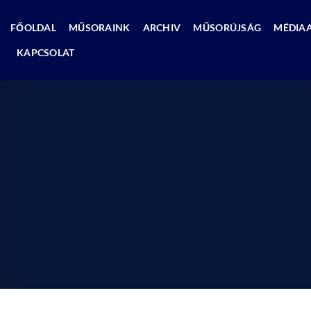
Skip
to
FŐOLDAL
MŰSORAINK
ARCHIV
MŰSORÚJSÁG
MÉDIA
content
KAPCSOLAT