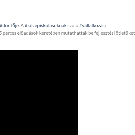
#döntője
. A
#középiskolásoknak
szóló
#vállalkozási
 perces előadások keretében mutathatták be fejlesztési ötletüket