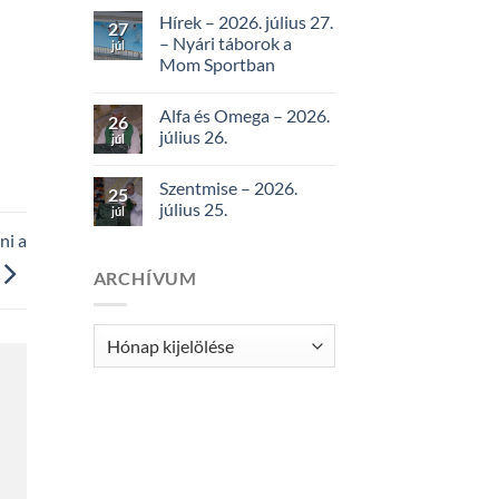
Hírek – 2026. július 27.
27
– Nyári táborok a
júl
Mom Sportban
Alfa és Omega – 2026.
26
július 26.
júl
Szentmise – 2026.
25
július 25.
júl
ni a
ARCHÍVUM
Archívum