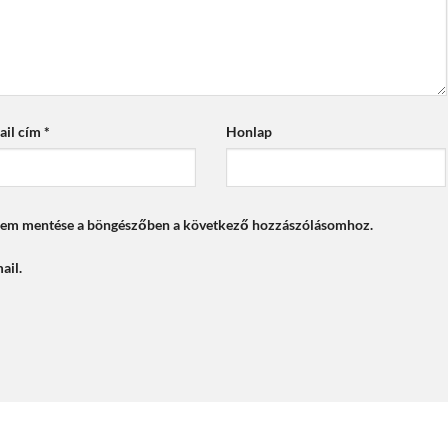
ail cím
*
Honlap
mem mentése a böngészőben a következő hozzászólásomhoz.
ail.