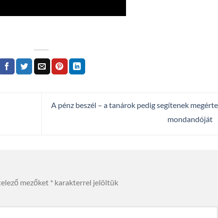
A pénz beszél – a tanárok pedig segítenek megérte
mondandóját
telező mezőket
*
karakterrel jelöltük