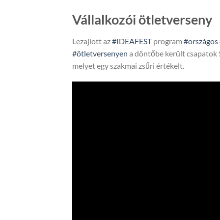
Vállalkozói ötletverseny
Lezajlott az
#IDEAFEST
program
#országos
#ötletversenyen
a döntőbe került csapatok 5
melyet egy szakmai zsűri értékelt.