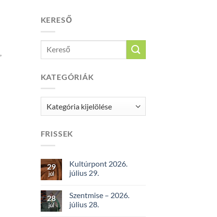
KERESŐ
,
KATEGÓRIÁK
Kategóriák
FRISSEK
Kultúrpont 2026.
29
július 29.
júl
Szentmise – 2026.
28
július 28.
júl