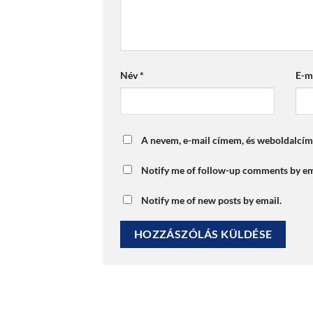
Név
*
E-m
A nevem, e-mail címem, és weboldalcí
Notify me of follow-up comments by em
Notify me of new posts by email.