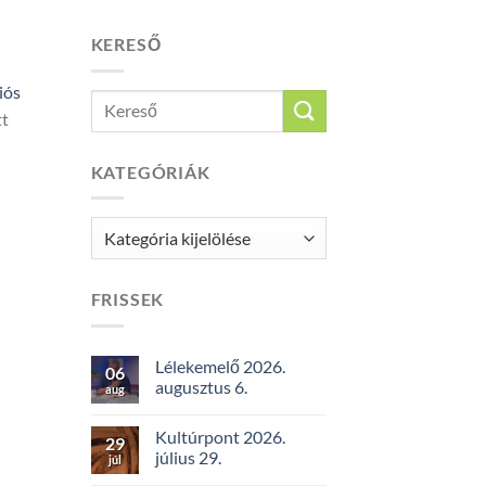
KERESŐ
iós
tt
KATEGÓRIÁK
Kategóriák
FRISSEK
Lélekemelő 2026.
06
augusztus 6.
aug
Kultúrpont 2026.
29
július 29.
júl