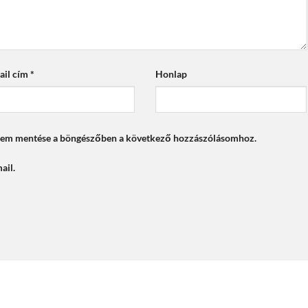
ail cím
*
Honlap
mem mentése a böngészőben a következő hozzászólásomhoz.
ail.