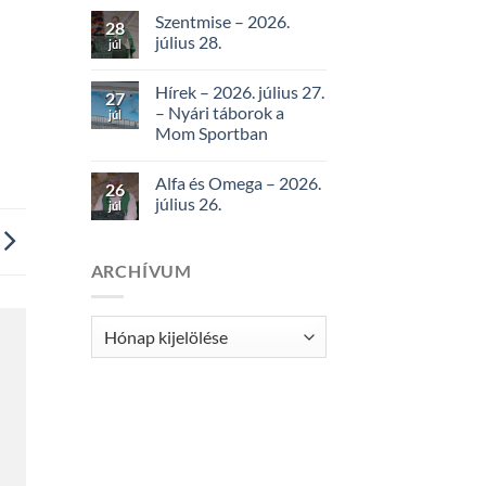
Szentmise – 2026.
28
július 28.
júl
Hírek – 2026. július 27.
27
– Nyári táborok a
júl
Mom Sportban
Alfa és Omega – 2026.
26
július 26.
júl
ARCHÍVUM
Archívum