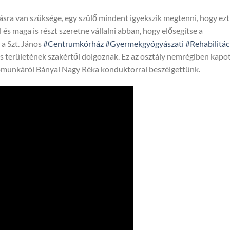
sra van szüksége, egy szülő mindent igyekszik megtenni, hogy ezt
l és maga is részt szeretne vállalni abban, hogy elősegítse a
a Szt. János
#Centrumkórház
#Gyermekgyógyászati
#Rehabilitác
os területének szakértői dolgoznak. Ez az osztály nemrégiben kapo
lyómunkáról Bányai Nagy Réka konduktorral beszélgettünk.