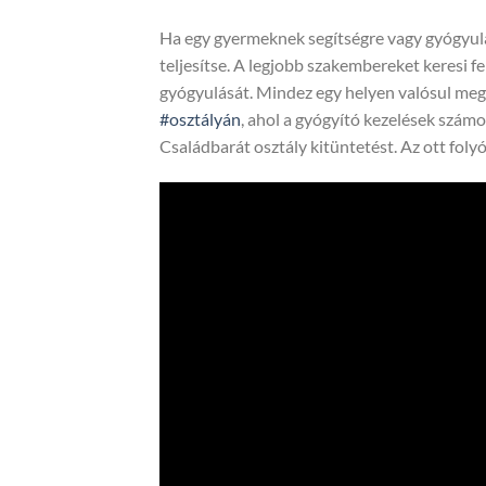
Ha egy gyermeknek segítségre vagy gyógyulá
teljesítse. A legjobb szakembereket keresi fe
gyógyulását. Mindez egy helyen valósul meg 
#osztályán
, ahol a gyógyító kezelések szám
Családbarát osztály kitüntetést. Az ott fo